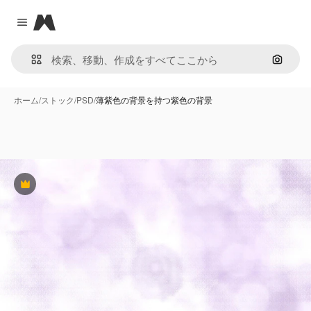
Magnific
Close menu
画像で
ホーム
/
ストック
/
PSD
/
薄紫色の背景を持つ紫色の背景
Premium