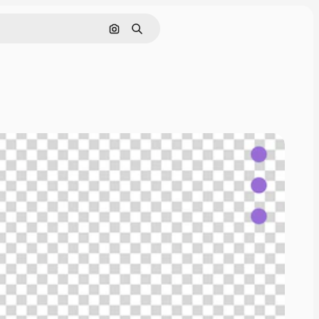
画像で検索
検索