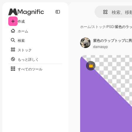
作成
ホーム
/
ストック
/
PSD
/
紫色のラ
ホーム
検索
紫色のラップトップに男
damasyp
ストック
もっと詳しく
Premium
すべてのツール