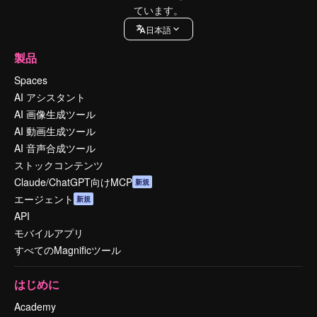
ています。
日本語
製品
Spaces
AI アシスタント
AI 画像生成ツール
AI 動画生成ツール
AI 音声合成ツール
ストックコンテンツ
Claude/ChatGPT向けMCP
新規
エージェント
新規
API
モバイルアプリ
すべてのMagnificツール
はじめに
Academy