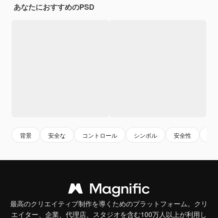
あなたにおすすめのPSD
背景
安全な
コントロール
シンボル
安全性
孤
最高のクリエイティブ制作を導くためのプラットフォーム。クリ
エイター、企業、代理店、スタジオを含む100万人以上が利用し