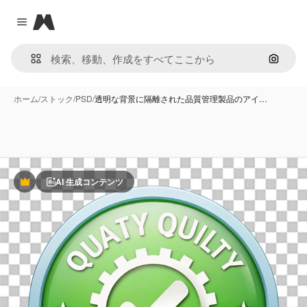
Magnific
Close menu
画像で
ホーム
/
ストック
/
PSD
/
透明な背景に隔離された品質管理製品のアイ…
AI 生成コンテンツ
Premium