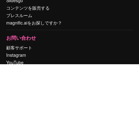
Slidesgo
コンテンツを販売する
プレスルーム
magnific.aiをお探しですか？
お問い合わせ
顧客サポート
Instagram
YouTube
LinkedIn
TikTok
Discord
X
Reddit
Copyright © 2010-
2026
Freepik Company S.L.U.
無断複写・転載を禁じま
す
.