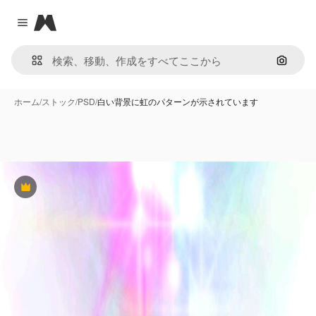
Magnific
Close menu
画像で
ホーム
/
ストック
/
PSD
/
白い背景に虹のパターンが示されています
Premium