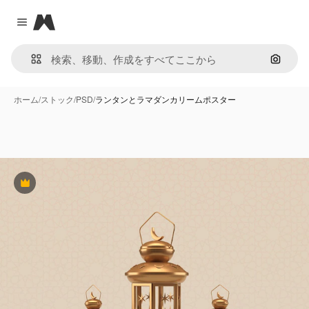
Magnific
Close menu
画像で
ホーム
/
ストック
/
PSD
/
ランタンとラマダンカリームポスター
Premium