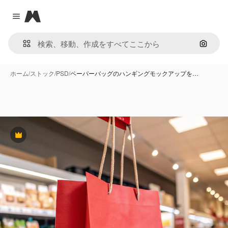
Magnific
Close menu
画像で
ホーム
/
ストック
/
PSD
/
ペーパーバッグのハンギングモックアップを…
Premium