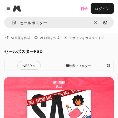
Magnific
料金
ログイン
Close menu
消去
画像で
AI 画像を作成
AI 動画を作成
デザインをカスタマイズ
セールポスターPSD
PSD
検索フィルター