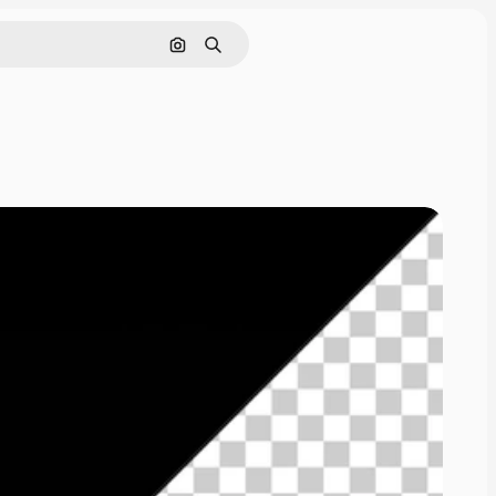
画像で検索
検索