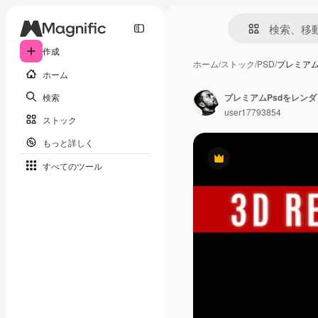
作成
ホーム
/
ストック
/
PSD
/
プレミアム
ホーム
検索
プレミアムPsdをレン
user17793854
ストック
もっと詳しく
Premium
すべてのツール