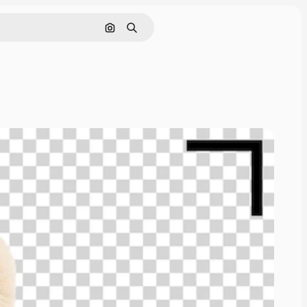
画像で検索
検索