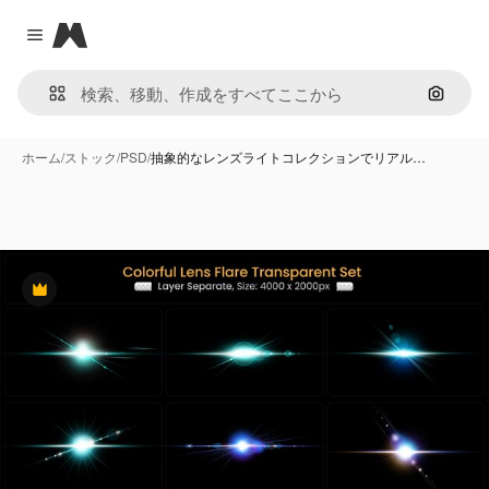
Magnific
Close menu
画像で
ホーム
/
ストック
/
PSD
/
抽象的なレンズライトコレクションでリアル…
Premium