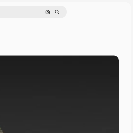
画像で検索
検索