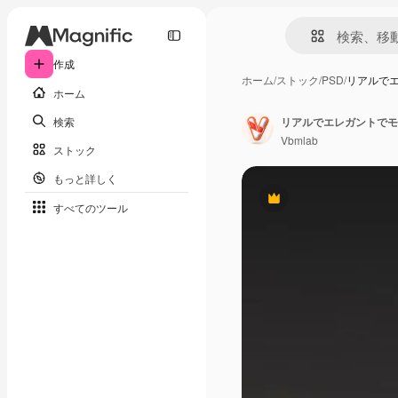
作成
ホーム
/
ストック
/
PSD
/
リアルで
ホーム
検索
Vbmlab
ストック
もっと詳しく
Premium
すべてのツール