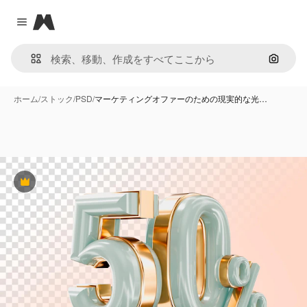
Magnific
Close menu
画像で
ホーム
/
ストック
/
PSD
/
マーケティングオファーのための現実的な光…
Premium