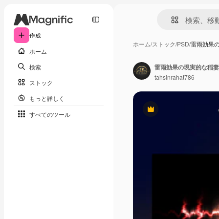
作成
ホーム
/
ストック
/
PSD
/
雷雨効果
ホーム
検索
雷雨効果の現実的な稲妻
tahsinrahat786
ストック
もっと詳しく
Premium
すべてのツール