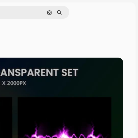
画像で検索
検索