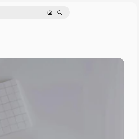
画像で検索
検索