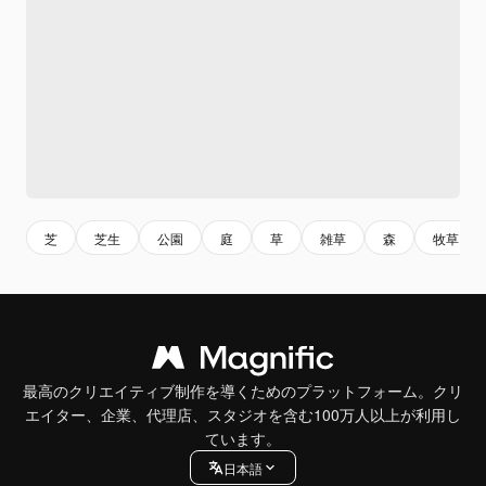
芝
芝生
公園
庭
草
雑草
森
牧草
最高のクリエイティブ制作を導くためのプラットフォーム。クリ
エイター、企業、代理店、スタジオを含む100万人以上が利用し
ています。
日本語