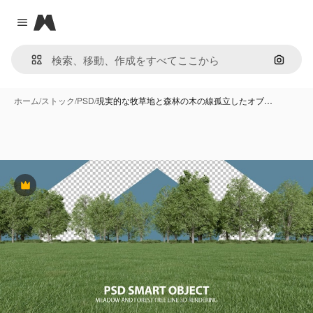
Magnific
Close menu
画像で
ホーム
/
ストック
/
PSD
/
現実的な牧草地と森林の木の線孤立したオブ…
Premium