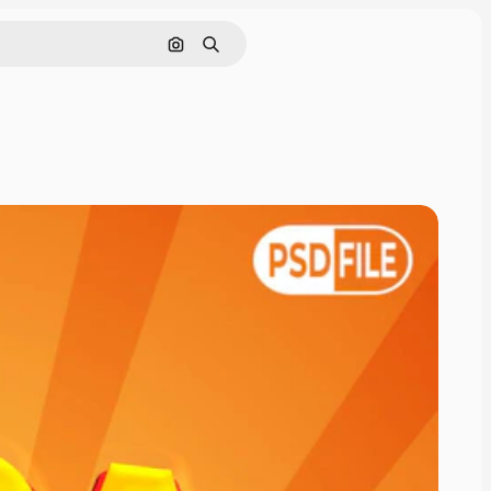
画像で検索
検索