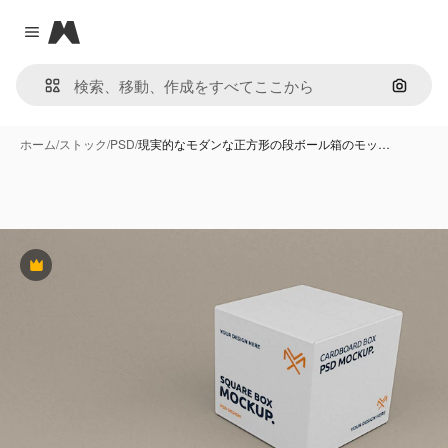
Magnific
Close menu
画像で
ホーム
/
ストック
/
PSD
/
現実的なモダンな正方形の段ボール箱のモッ…
Premium