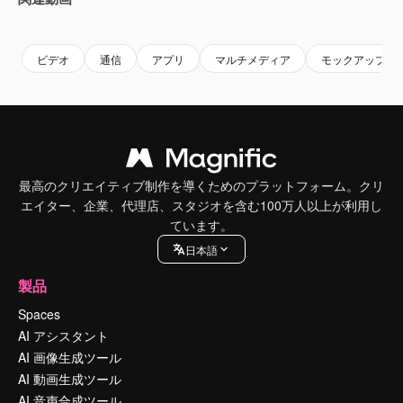
Premium
Premium
Premium
Premium
ビデオ
通信
アプリ
マルチメディア
モックアップ
最高のクリエイティブ制作を導くためのプラットフォーム。クリ
エイター、企業、代理店、スタジオを含む100万人以上が利用し
ています。
日本語
製品
Spaces
AI アシスタント
AI 画像生成ツール
AI 動画生成ツール
AI 音声合成ツール