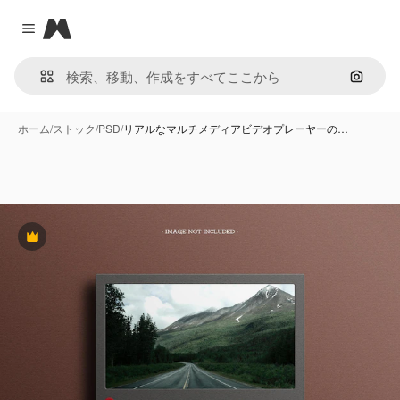
Magnific
Close menu
画像で
ホーム
/
ストック
/
PSD
/
リアルなマルチメディアビデオプレーヤーの…
Premium