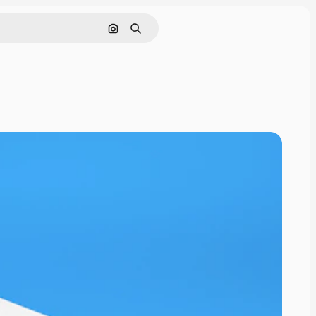
画像で検索
検索