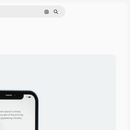
画像で検索
検索