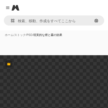
Magnific
Close menu
画像で
ホーム
/
ストック
/
PSD
/
現実的な煙と霧の効果
Premium