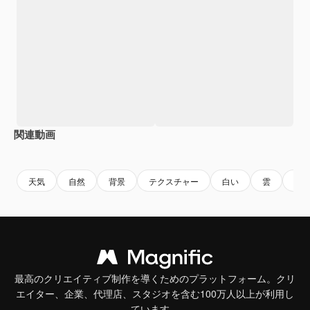
関連動画
Premium
Premium
AIによって生成されました。
Premium
Premium
天気
自然
背景
テクスチャー
白い
雲
環
最高のクリエイティブ制作を導くためのプラットフォーム。クリ
エイター、企業、代理店、スタジオを含む100万人以上が利用し
ています。