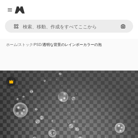
Magnific
Close menu
画像で
ホーム
/
ストック
/
PSD
/
透明な背景のレインボーカラーの泡
Premium