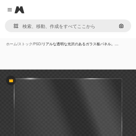
Magnific
Close menu
画像で
ホーム
/
ストック
/
PSD
/
リアルな透明な光沢のあるガラス板パネル。…
Premium