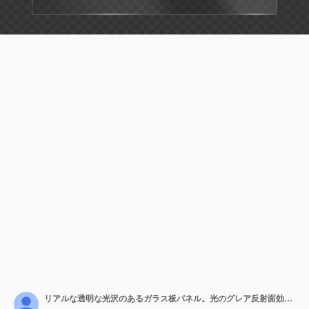
リアルな透明な光沢のあるガラス板パネル。光のグレア反射面効果オーバーレイがPNG分離された背景の長方形グラデーションウィンドウにあります。