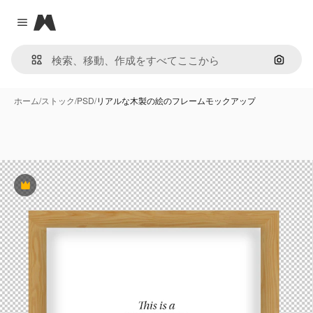
Magnific
Close menu
画像で
ホーム
/
ストック
/
PSD
/
リアルな木製の絵のフレームモックアップ
Premium