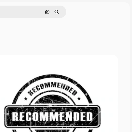
画像で検索
検索