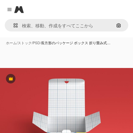
Magnific
Close menu
画像で
ホーム
/
ストック
/
PSD
/
長方形のパッケージ ボックス 折り畳み式…
Premium