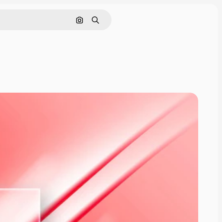
画像で検索
検索