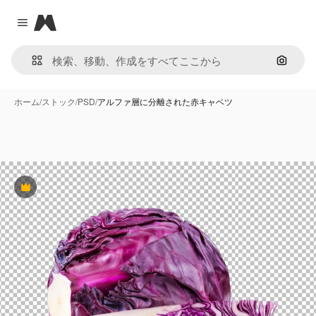
Magnific
Close menu
画像で
ホーム
/
ストック
/
PSD
/
アルファ層に分離された赤キャベツ
Premium