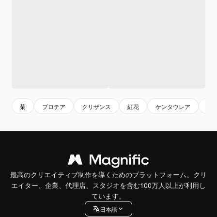
菊
プロテア
クリザンス
紅花
ケンタウレア
プ
最高のクリエイティブ制作を導くためのプラットフォーム。クリ
エイター、企業、代理店、スタジオを含む100万人以上が利用し
ています。
日本語