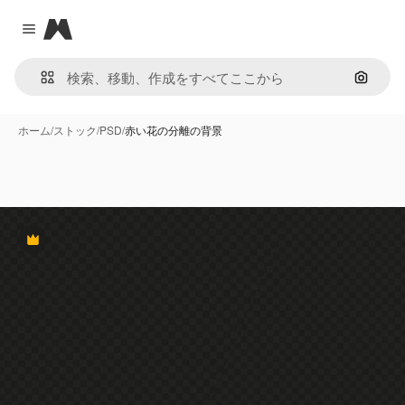
Magnific
Close menu
画像で
ホーム
/
ストック
/
PSD
/
赤い花の分離の背景
Premium