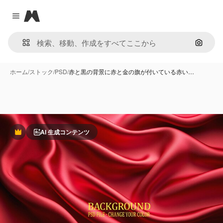
Magnific
Close menu
画像で
ホーム
/
ストック
/
PSD
/
赤と黒の背景に赤と金の旗が付いている赤い…
AI 生成コンテンツ
Premium