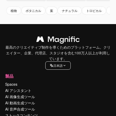
植物
ボタニカル
葉
ナチュラル
トロピカル
フ
最高のクリエイティブ制作を導くためのプラットフォーム。クリ
エイター、企業、代理店、スタジオを含む100万人以上が利用し
ています。
日本語
製品
Spaces
AI アシスタント
AI 画像生成ツール
AI 動画生成ツール
AI 音声合成ツール
ストックコンテンツ