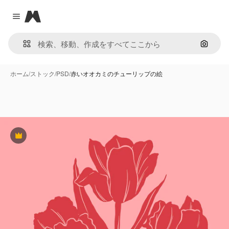
Magnific
Close menu
画像で
ホーム
/
ストック
/
PSD
/
赤いオオカミのチューリップの絵
Premium