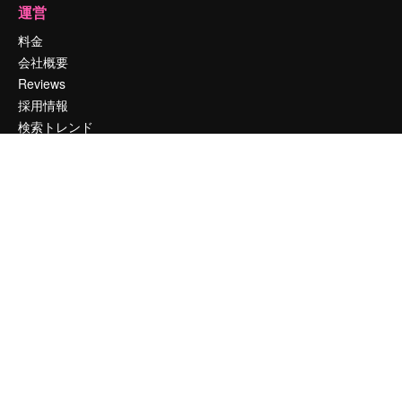
運営
料金
会社概要
Reviews
採用情報
検索トレンド
ブログ
イベント
Slidesgo
コンテンツを販売する
プレスルーム
magnific.aiをお探しですか？
お問い合わせ
顧客サポート
Instagram
YouTube
LinkedIn