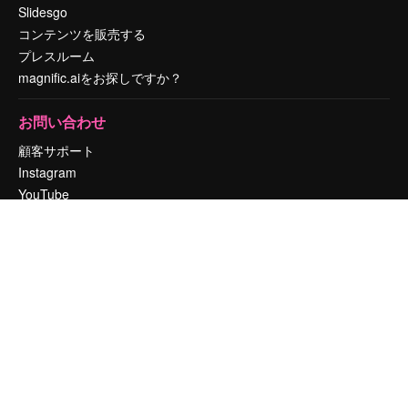
Slidesgo
コンテンツを販売する
プレスルーム
magnific.aiをお探しですか？
お問い合わせ
顧客サポート
Instagram
YouTube
LinkedIn
TikTok
Discord
X
Reddit
Copyright © 2010-
2026
Freepik Company S.L.U.
無断複写・転載を禁じま
す
.