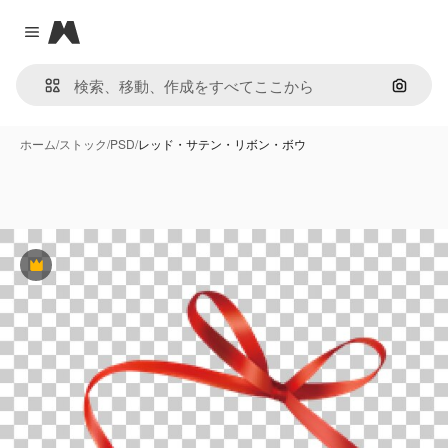
Magnific
Close menu
画像で
ホーム
/
ストック
/
PSD
/
レッド・サテン・リボン・ボウ
Premium