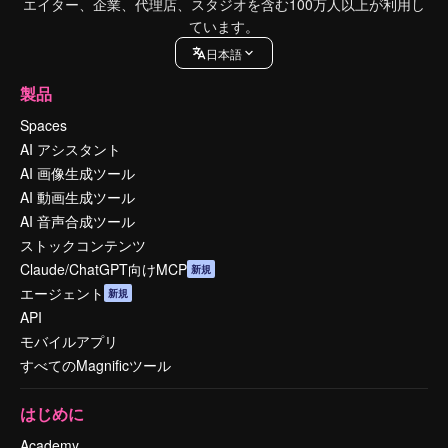
エイター、企業、代理店、スタジオを含む100万人以上が利用し
ています。
日本語
製品
Spaces
AI アシスタント
AI 画像生成ツール
AI 動画生成ツール
AI 音声合成ツール
ストックコンテンツ
Claude/ChatGPT向けMCP
新規
エージェント
新規
API
モバイルアプリ
すべてのMagnificツール
はじめに
Academy