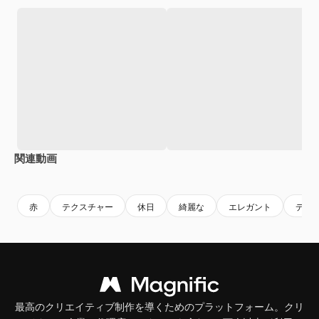
関連動画
Premium
Premium
AIによって生成されました。
Premium
Premium
AIによっ
赤
テクスチャー
休日
綺麗な
エレガント
デコ
最高のクリエイティブ制作を導くためのプラットフォーム。クリ