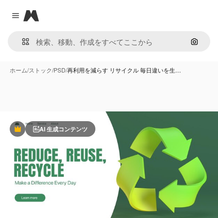
Magnific
Close menu
画像で
ホーム
/
ストック
/
PSD
/
再利用を減らす リサイクル 毎日違いを生…
AI 生成コンテンツ
Premium