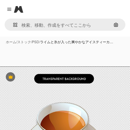
Magnific
Close menu
画像で
ホーム
/
ストック
/
PSD
/
ライムと氷が入った爽やかなアイスティーカ…
Premium