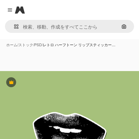
Magnific
Close menu
画像で
ホーム
/
ストック
/
PSD
/
レトロ ハーフトーン リップスティッカー…
Premium