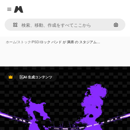
Magnific
Close menu
画像で
ホーム
/
ストック
/
PSD
/
ロック バンド が 満席 の スタジアム…
AI 生成コンテンツ
Premium