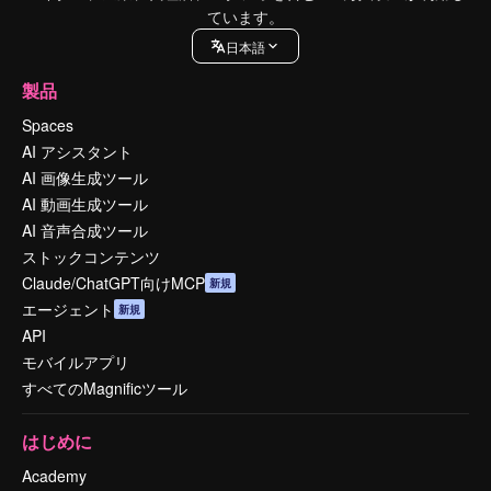
ています。
日本語
製品
Spaces
AI アシスタント
AI 画像生成ツール
AI 動画生成ツール
AI 音声合成ツール
ストックコンテンツ
Claude/ChatGPT向けMCP
新規
エージェント
新規
API
モバイルアプリ
すべてのMagnificツール
はじめに
Academy