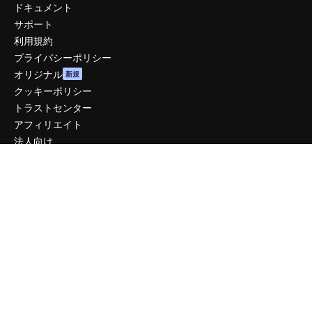
ドキュメント
サポート
利用規約
プライバシーポリシー
オリジナル
新規
クッキーポリシー
トラストセンター
アフィリエイト
法人向け
運営
料金
会社概要
Reviews
採用情報
検索トレンド
ブログ
イベント