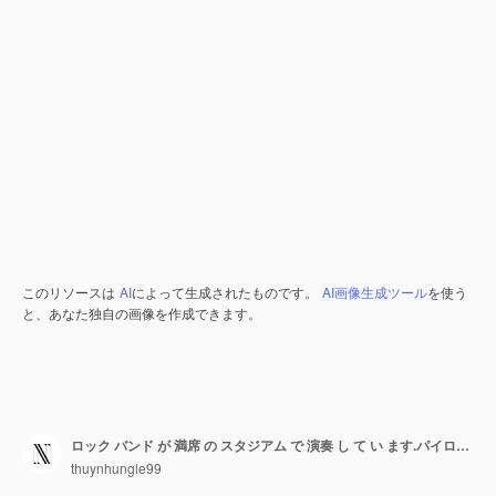
このリソースは
AI
によって生成されたものです。
AI画像生成ツール
を使う
と、あなた独自の画像を作成できます。
ロック バンド が 満席 の スタジアム で 演奏 し て い ます.パイロテクニクス と イラスト ミュージック ポスター の デザイン
thuynhungle99