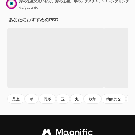
緑の芝生の丸い部分。緑の芝生。草のテクスチャ、3Dレンダリング
daryadanik
あなたにおすすめのPSD
芝生
草
円形
玉
丸
牧草
抽象的な
テ