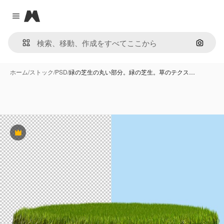
Magnific
Close menu
画像で
ホーム
/
ストック
/
PSD
/
緑の芝生の丸い部分。緑の芝生。草のテクス…
Premium