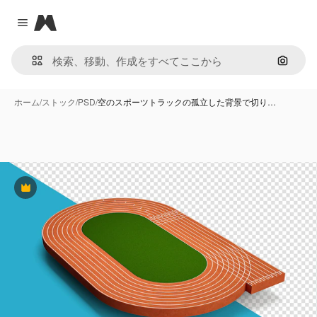
Magnific
Close menu
画像で
ホーム
/
ストック
/
PSD
/
空のスポーツトラックの孤立した背景で切り…
Premium