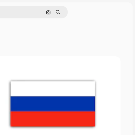
画像で検索
検索