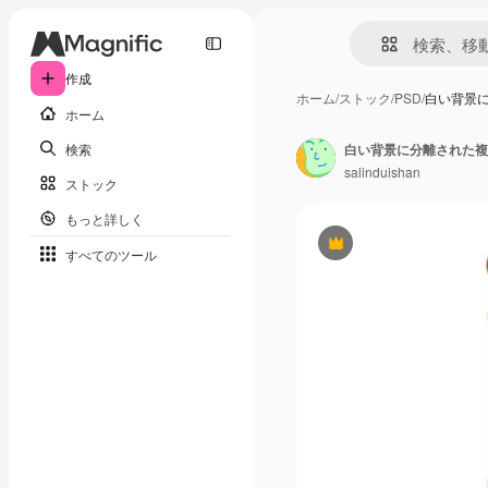
作成
ホーム
/
ストック
/
PSD
/
白い背景
ホーム
検索
白い背景に分離された複
salinduishan
ストック
もっと詳しく
Premium
すべてのツール