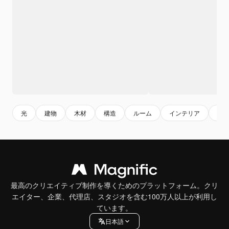
光
建物
木材
構造
ルーム
インテリア
暮
最高のクリエイティブ制作を導くためのプラットフォーム。クリ
エイター、企業、代理店、スタジオを含む100万人以上が利用し
ています。
日本語