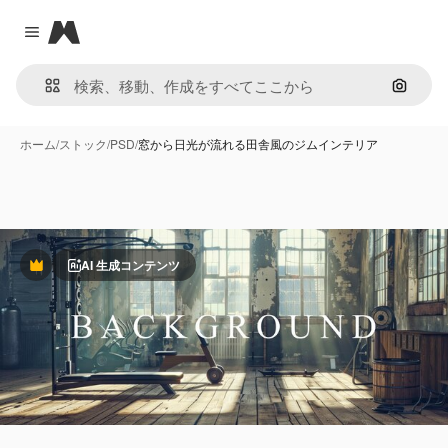
Magnific
Close menu
画像で
ホーム
/
ストック
/
PSD
/
窓から日光が流れる田舎風のジムインテリア
AI 生成コンテンツ
Premium