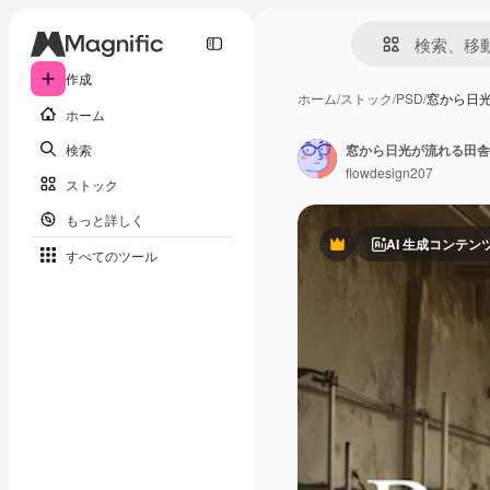
作成
ホーム
/
ストック
/
PSD
/
窓から日
ホーム
検索
窓から日光が流れる田舎
flowdesign207
ストック
もっと詳しく
AI 生成コンテン
Premium
すべてのツール