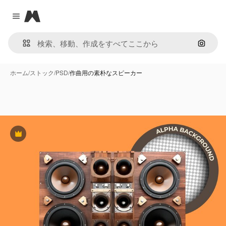
Magnific
Close menu
画像で
ホーム
/
ストック
/
PSD
/
作曲用の素朴なスピーカー
Premium