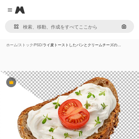
Magnific
Close menu
画像で
ホーム
/
ストック
/
PSD
/
ライ麦トーストしたパンとクリームチーズの…
Premium