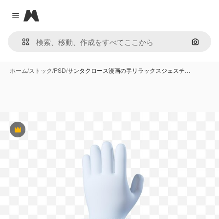
Magnific
Close menu
画像で
ホーム
/
ストック
/
PSD
/
サンタクロース漫画の手リラックスジェスチ…
Premium