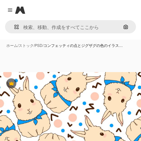
Magnific
Close menu
画像で
ホーム
/
ストック
/
PSD
/
コンフェッティの点とジグザグの色のイラス…
Premium