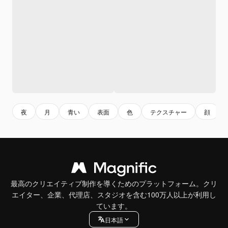
夜
月
青い
表面
色
テクスチャー
顔
最高のクリエイティブ制作を導くためのプラットフォーム。クリ
エイター、企業、代理店、スタジオを含む100万人以上が利用し
ています。
日本語