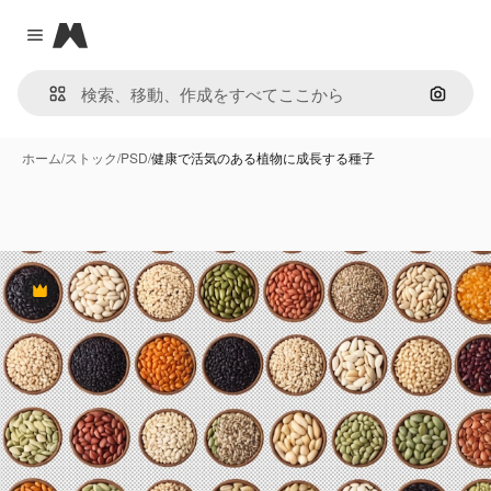
Magnific
Close menu
画像で
ホーム
/
ストック
/
PSD
/
健康で活気のある植物に成長する種子
Premium