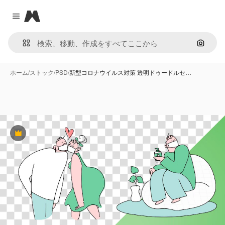
Magnific
Close menu
画像で
ホーム
/
ストック
/
PSD
/
新型コロナウイルス対策 透明ドゥードルセ…
Premium