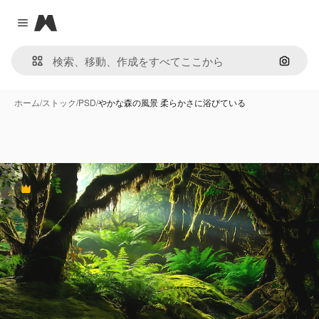
Magnific
Close menu
画像で
ホーム
/
ストック
/
PSD
/
やかな森の風景 柔らかさに浴びている
Premium