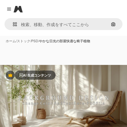
Magnific
Close menu
画像で
ホーム
/
ストック
/
PSD
/
やかな日光の部屋快適な椅子植物
AI 生成コンテンツ
Premium