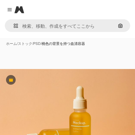
Magnific
Close menu
画像で
ホーム
/
ストック
/
PSD
/
桃色の背景を持つ血清容器
Premium